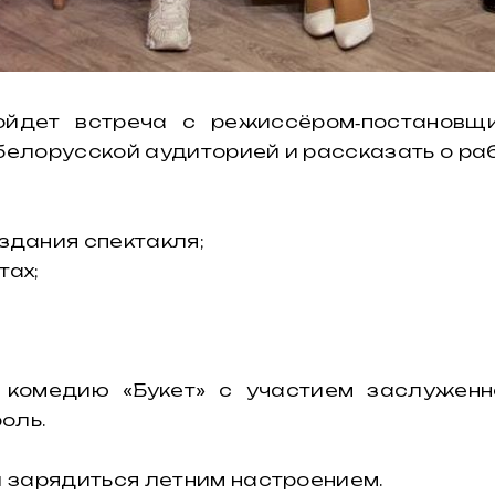
ройдет встреча с режиссёром‑постановщ
белорусской аудиторией и рассказать о раб
здания спектакля;
тах;
 комедию «Букет» с участием заслужен
оль.
и зарядиться летним настроением.