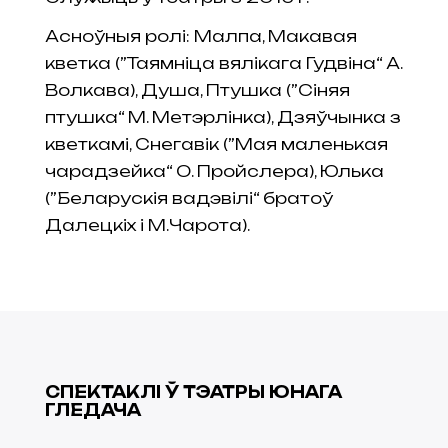
Асноўныя ролі: Малпа, Макавая
кветка (”Таямніца вялікага Гудвіна“ А.
Волкава), Душа, Птушка (”Сіняя
птушка“ М. Метэрлінка), Дзяўчынка з
кветкамі, Снегавік (”Мая маленькая
чарадзейка“ О. Пройслера), Юлька
(”Беларускія вадэвілі“ братоў
Далецкіх і М.Чарота).
СПЕКТАКЛI Ў ТЭАТРЫ ЮНАГА
ГЛЕДАЧА