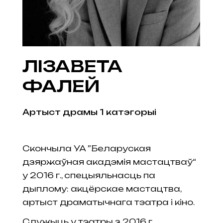
ЛІЗАВЕТА
ФАЛЕЙ
Артыст драмы 1 катэгорыі
Скончыла УА ”Беларуская
дзяржаўная акадэмія мастацтваў“
у 2016 г., спецыяльнасць па
дыплому: акцёрскае мастацтва,
артыст драматычнага тэатра і кіно.
Служыць у тэатры з 2016 г.