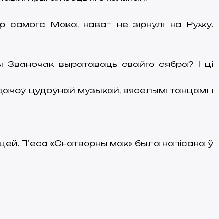
 самога Мака, нават не зірнулі на Ружу.
 Званочак выратаваць свайго сябра? І ці
ачоў цудоўнай музыкай, вясёлымі танцамі і
цей. П’еса «Снатворны мак» была напісана ў