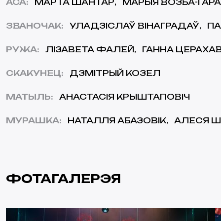
АСА
:
МАРТА ШАНТАР
МАРЫЯ ВОЗБА-ГАР
ЗВАНОЧАК
:
УЛАДЗІСЛАЎ ВІНАГРАДАЎ
ПА
РУЖА
:
ЛІЗАВЕТА ФАЛЕЙ
ГАННА ЦЕРАХА
СКАКУНЕЦ
:
ДЗМІТРЫЙ КОЗЕЛ
МАТЫЛЬ
:
АНАСТАСІЯ КРЫШТАПОВІЧ
МУРАШКА
:
НАТАЛЛЯ АБАЗОВІК
АЛЕСЯ Ш
ФОТАГАЛЕРЭЯ