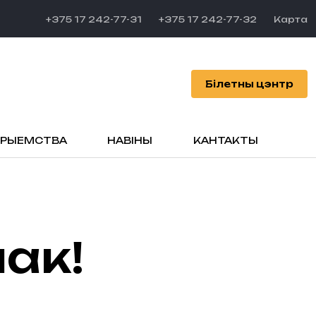
+375 17 242-77-31
+375 17 242-77-32
Карта
Білетны цэнтр
ПРЫЕМСТВА
НАВІНЫ
КАНТАКТЫ
чак!