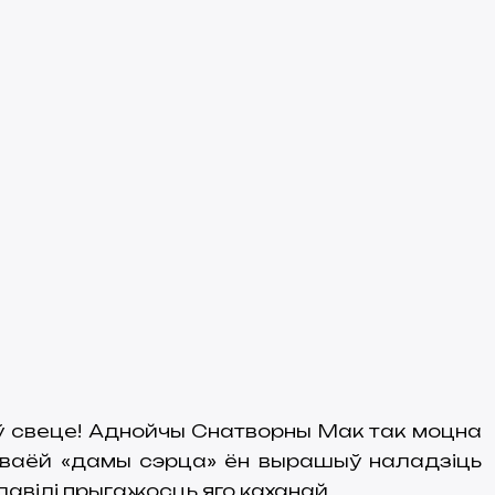
 ў свеце! Аднойчы Снатворны Мак так моцна
сваёй «дамы сэрца» ён вырашыў наладзіць
лавілі прыгажосць яго каханай.