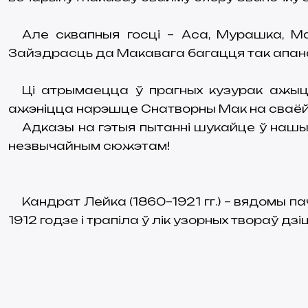
Але сквапныя госці – Аса, Мурашка, М
Зайздрасць да Макавага багацця так апанав
Ці атрымаецца ў прагных кузурак ажыц
ажэніцца нарэшце Снатворны Мак на сваёй
Адказы на гэтыя пытанні шукайце ў нашы
незвычайным сюжэтам!
Кандрат Лейка (1860–1921 гг.) – вядомы п
1912 годзе і трапіла ў лік узорных твораў дз