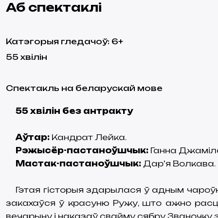
Аб спектаклі
Катэгорыя гледачоў
:
6
+
55
хвілін
Спектакль на беларускай мове
55 хвілін без антракту
Аўтар:
Кандрат Лейка.
Рэжысёр-пастаноўшчык:
Ганна Джаміла
Мастак-пастаноўшчык:
Дар’я Волкава.
Гэтая гісторыя здарылася ў адным чароў
закахаўся ў красуню Ружу, што ажно рас
вечарыну і наказаў свайму сябру Званочку з