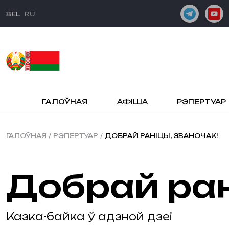
BEL
RU
ГАЛОЎНАЯ
АФІША
РЭПЕРТУАР
ГАЛОЎНАЯ
/
РЭПЕРТУАР
/
ДОБРАЙ РАНІЦЫ, ЗВАНОЧАК!
Добрай ра
Казка-байка ў адзной дзеі