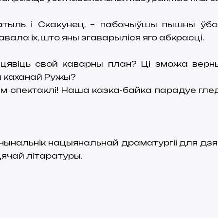
атыль і Скакунец, – пабачыўшы пышны ўбор
ала іх, што яны згаварыліся яго абкрасці.
цявіць свой каварны план? Ці зможа верны
 каханай Ружы?
м спектаклі! Наша казка-байка парадуе глед
ачынальнік нацыянальнай драматургіі для дзя
іцячай літаратуры.