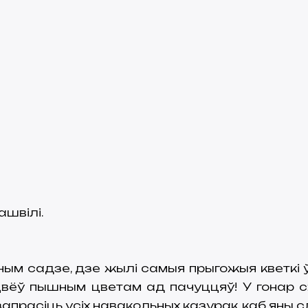
швілі.
ным садзе, дзе жылі самыя прыгожыя кветкі
цвёў пышным цветам ад пачуццяў! У гонар 
апрасіць усіх навакольных казурак, каб яны с