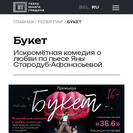
BEL
RU
ГЛАВНАЯ
/
РЕПЕРТУАР
/
БУКЕТ
Букет
Искромётная комедия о
любви по пьесе Яны
Стародуб-Афанасьевой